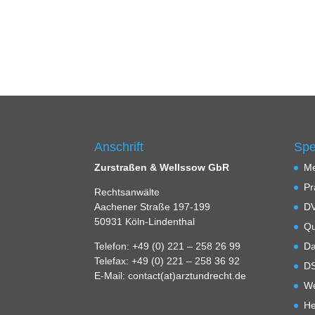
Anschrift
Spe
Zurstraßen & Wellssow GbR
Me
Pr
Rechtsanwälte
Aachener Straße 197-199
DV
50931 Köln-Lindenthal
Qu
Telefon: +49 (0) 221 – 258 26 99
Da
Telefax: +49 (0) 221 – 258 36 92
D
E-Mail: contact(at)arztundrecht.de
We
He