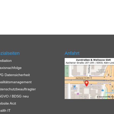
zialseiten
Anfahrt
diation
axisnachfolge
G Datensicherheit
alitätsmanagement
tenschutzbeauftragter
SGVO / BDSG neu
bsite Arzt
alth IT